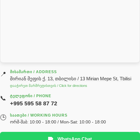
პნევმატიკა
რეზინის რგოლი
როტატორი
სალნიკი
სარქველი
საცხებ საპოხი მასალები
გადაცემათა კოლოფის ზეთი( კარობკის ზეთი)
ძრავის ზეთი
ᲛᲘᲡᲐᲛᲐᲠᲗᲘ / ADDRESS
📍
მირიან მეფის ქ. 13, თბილისი / 13 Mirian Mepe St, Tbilisi
ჰიდრავლიკის ზეთი
დააჭირეთ მარშრუტისთვის / Click for directions
საჭის მექანიზმის ნაწილები (რეიკები) / Детали рулевых
ᲢᲔᲚᲔᲤᲝᲜᲘ / PHONE
📞
реек
+995 595 58 87 72
სწრაფჩამკეტი
ᲡᲐᲐᲗᲔᲑᲘ / WORKING HOURS
🕒
სხადასხვა
ორშ-შაბ: 10:00 - 18:00 / Mon-Sat: 10:00 - 18:00
ტელესკოპური შტოკის სალნიკების ნაკრები
EDBRO
WhatsApp Chat