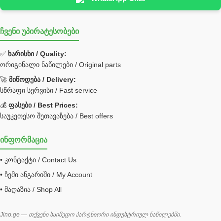
Hyva
ჩვენი უპირატესობები
უჟანგავი ფოლადი
ფილტრი
✅
ხარისხი / Quality:
ორიგინალი ნაწილები / Original parts
Bobcat ფილტრი
Caterpillar ფილტრი
🚀
მიწოდება / Delivery:
JCB ფილტრი
სწრაფი სერვისი / Fast service
💰
ფასები / Best Prices:
ქვაბი გათბობა მილები
საუკეთესო შეთავაზება / Best offers
ცენტრალური გათბობის ქვაბი
ინფორმაცია
შემაერთებელი / გადამყვანი UNF ORFS
• კონტაქტი / Contact Us
შემაერთებელი BSPP /გადამყვანი
• ჩემი ანგარიში / My Account
შესაფუთი მანქანა ვაკუმით
• მაღაზია / Shop All
შლანგი
საწვავის შლანგი
Jino.ge — თქვენი საიმედო პარტნიორი ინდუსტრიულ ნაწილებში.