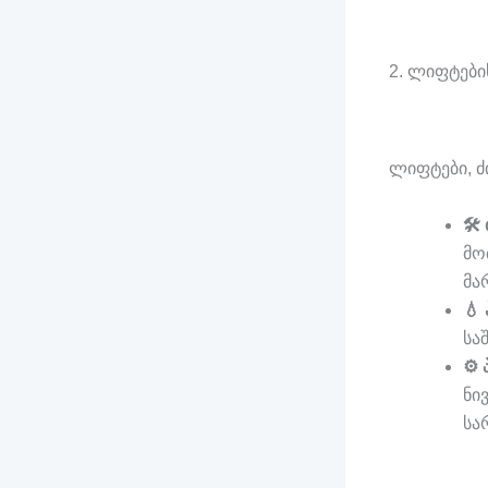
2. ლიფტები
ლიფტები, ძ
🛠
მო
მა
💧
სა
⚙️
ნი
სა