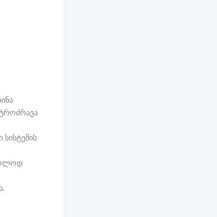
ბინა
ქტროძრავა
 სისტემის
ხოლოდ
ს.