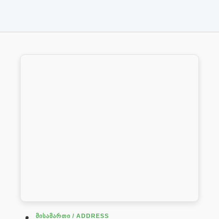
ᲛᲘᲡᲐᲛᲐᲠᲗᲘ / ADDRESS