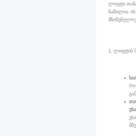
ლიფტი თან
ნაწილია. 
მნიშვნელოვ
1. ლიფტის 
სა
რო
გა
თა
უს
უს
მშ