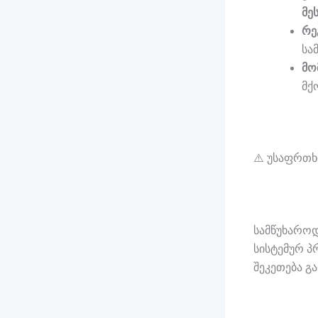
მე
რე
სა
მო
მქ
⚠️ უსაფრთხ
სამწუხაროდ
სისტემურ პ
შეკეთება გ