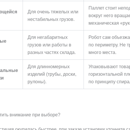
Паллет стоит непо
ющейся
Для очень тяжелых или
вокруг него враща
нестабильных грузов.
механическая «рук
Для негабаритных
Робот сам объезжа
ные
грузов или работы в
по периметру. Не т
разных частях склада.
много места.
Для длинномерных
Упаковывают това
тальные
изделий (трубы, доски,
горизонтальной пл
ки
рулоны).
по принципу спира
атить внимание при выборе?
тиция окупилась быстрее, при заказе установки уточните 