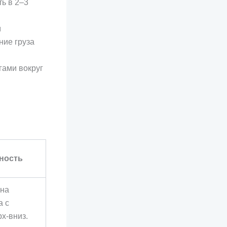
ь в 2–3
м
ние груза
гами вокруг
ность
 на
а с
х-вниз.