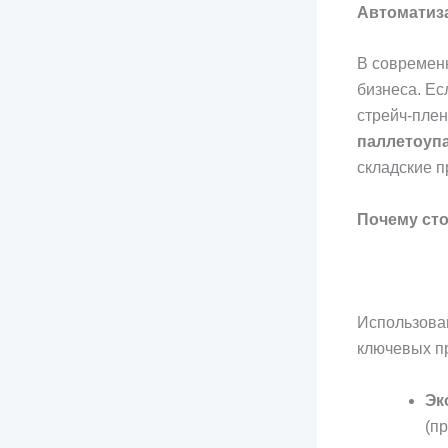
Автоматиза
В современн
бизнеса. Ес
стрейч-пле
паллетоуп
складские п
Почему сто
Использован
ключевых п
Эк
(п