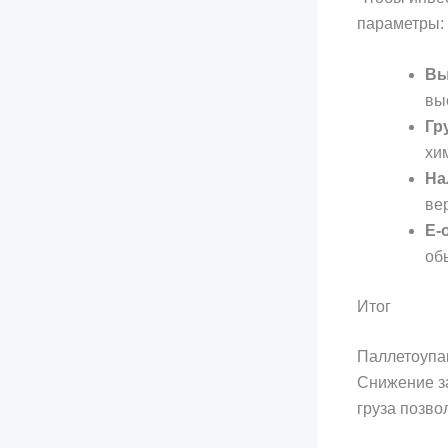
параметры:
Вы
вы
Гр
хи
На
ве
Е-
об
Итог
Паллетоупак
Снижение з
груза позво