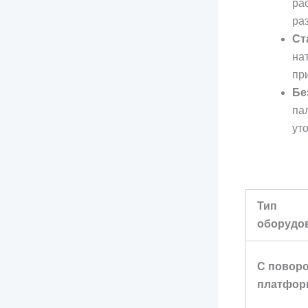
ра
ра
Ст
на
пр
Бе
па
ут
Тип
оборудо
С повор
платфор