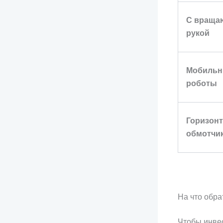
С враща
рукой
Мобиль
роботы
Горизон
обмотчи
На что обр
Чтобы инвес