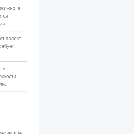
движно, а
ется
а».
ет паллет
ребует
р в
оскости
ли.
следующие