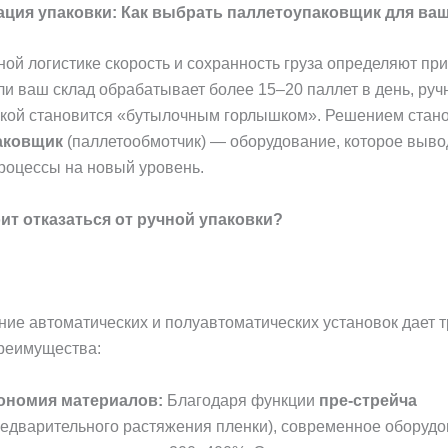
ция упаковки: Как выбрать паллетоупаковщик для ваш
ой логистике скорость и сохранность груза определяют пр
ли ваш склад обрабатывает более 15–20 паллет в день, руч
нкой становится «бутылочным горлышком». Решением стан
аковщик
(паллетообмотчик) — оборудование, которое выво
роцессы на новый уровень.
ит отказаться от ручной упаковки?
ие автоматических и полуавтоматических установок дает т
реимущества:
ономия материалов:
Благодаря функции
пре-стрейча
редварительного растяжения пленки), современное оборуд