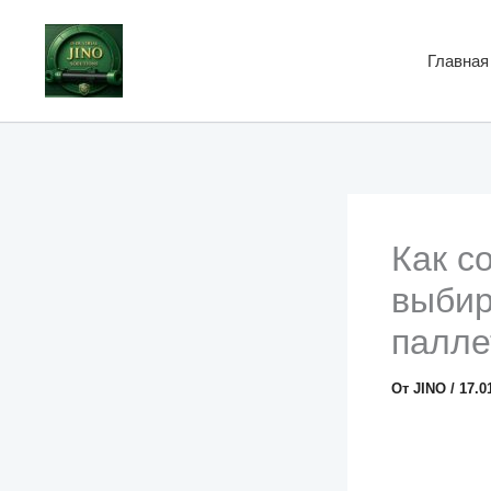
Перейти
к
Главная
содержимому
Как с
выби
палле
От
JINO
/
17.0