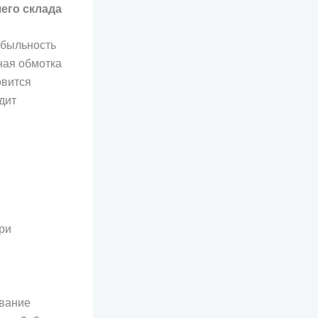
его склада
ибыльность
ная обмотка
овится
дит
ри
ование