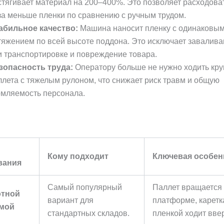
стягивает материал на 200–400%. Это позволяет расходоват
за меньше пленки по сравнению с ручным трудом.
абильное качество:
Машина наносит пленку с одинаковы
тяжением по всей высоте поддона. Это исключает завалива
и транспортировке и повреждение товара.
зопасность труда:
Оператору больше не нужно ходить кру
ллета с тяжелым рулоном, что снижает риск травм и общую
омляемость персонала.
Кому подходит
Ключевая особен
вания
Самый популярный
Паллет вращается
отной
вариант для
платформе, каретк
мой
стандартных складов.
пленкой ходит ввер