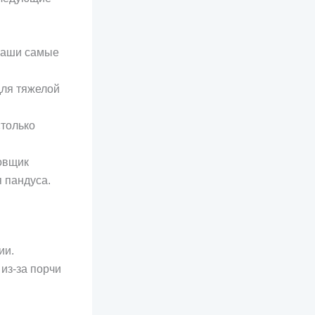
ваши самые
для тяжелой
«только
овщик
 пандуса.
ии.
из-за порчи