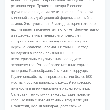
делает её одним из древнейших винодельческих
регионов мира. Традиция квеври В основе
грузинского виноделия лежит квеври – большой
глиняный сосуд яйцевидной формы, зарытый в
землю. Этот уникальный метод, история которого
насчитывает тысячелетия, включает ферментацию
и выдержку вина в квеври, что позволяет
контролировать естественную температуру и
бережно извлекать ароматы и танины. Метод
виноделия в квеври признан ЮНЕСКО
нематериальным культурным наследием
человечества. Разнообразие местных сортов
винограда Разнообразный климат и терруары
Грузии способствуют произрастанию более 500
местных сортов винограда, каждый из которых
привносит в вина уникальные характеристики.
Саперави, темнокожий виноград, даёт крепкие
красные вина с нотами тёмных ягод и специй.
Ркацители, белый виноград, даёт свежие,