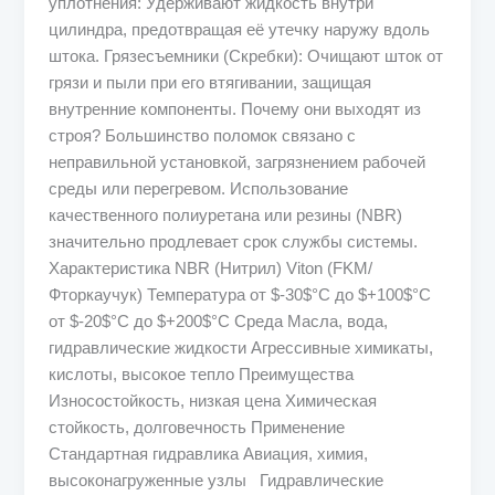
уплотнения: Удерживают жидкость внутри
цилиндра, предотвращая её утечку наружу вдоль
штока. Грязесъемники (Скребки): Очищают шток от
грязи и пыли при его втягивании, защищая
внутренние компоненты. Почему они выходят из
строя? Большинство поломок связано с
неправильной установкой, загрязнением рабочей
среды или перегревом. Использование
качественного полиуретана или резины (NBR)
значительно продлевает срок службы системы.
Характеристика NBR (Нитрил) Viton (FKM/
Фторкаучук) Температура от $-30$°C до $+100$°C
от $-20$°C до $+200$°C Среда Масла, вода,
гидравлические жидкости Агрессивные химикаты,
кислоты, высокое тепло Преимущества
Износостойкость, низкая цена Химическая
стойкость, долговечность Применение
Стандартная гидравлика Авиация, химия,
высоконагруженные узлы Гидравлические