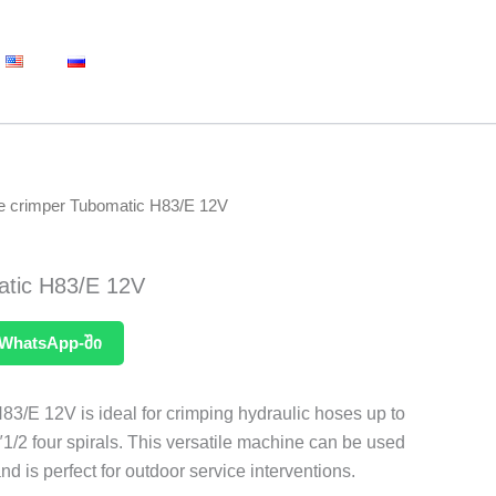
e crimper Tubomatic H83/E 12V
atic H83/E 12V
WhatsApp-ში
3/E 12V is ideal for crimping hydraulic hoses up to
1″1/2 four spirals. This versatile machine can be used
nd is perfect for outdoor service interventions.