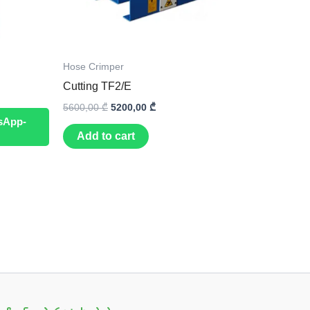
Hose Crimper
Cutting TF2/E
5600,00
₾
5200,00
₾
sApp-
Add to cart