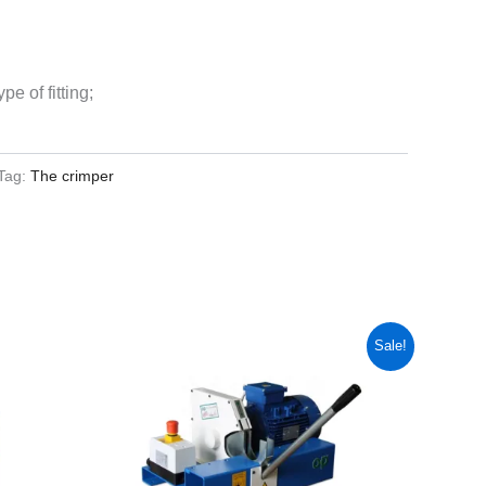
pe of fitting;
Tag:
The crimper
Original
Current
Sale!
price
price
was:
is:
5600,00 ₾.
5200,00 ₾.