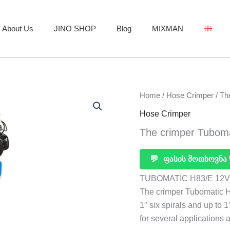
About Us
JINO SHOP
Blog
MIXMAN
Home
/
Hose Crimper
/ Th
Hose Crimper
The crimper Tubom
💬
ფასის მოთხოვნა 
TUBOMATIC H83/E 12V
The crimper Tubomatic H8
1″ six spirals and up to 
for several applications a