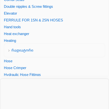
Double nipples & Screw fittings
Elevator
FERRULE FOR 1SN & 2SN HOSES
Hand tools
Heat exchanger
Heating
რადიატორი
Hose
Hose Crimper
Hydraulic Hose Fittings
Kercher Crimped fitting DKW, M 22x1.5, Zinc plated
steel
Hydraulic Seals
Manometer