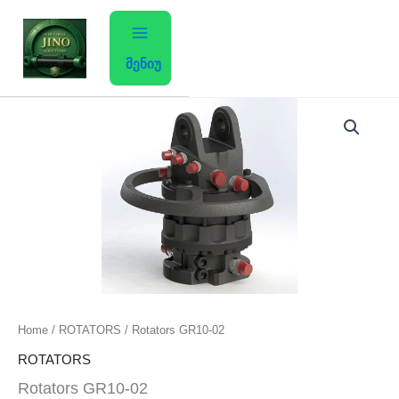
Skip
to
content
მენიუ
Rotators
GR10-
02
quantity
Home
/
ROTATORS
/ Rotators GR10-02
ROTATORS
Rotators GR10-02