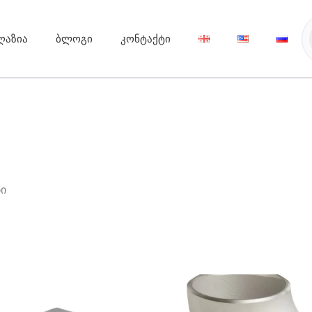
ღაზია
ბლოგი
კონტაქტი
ბი